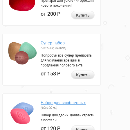
Препарат для усиления эрекции
нового поколения!
от 200
Р
Купить
Супер набор
(2х160мг, 4х80мг)
Попробуй все супер препараты
для усиления эрекции и
продления полового акта!
от 158
Р
Купить
Набор для влюбленных
(10х100 мг)
Набор для двоих, добавь страсти
в постель!
от 120
Р
Купить