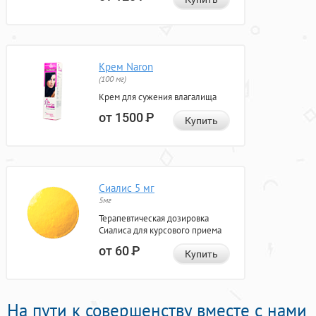
Крем Naron
(100 мг)
Крем для сужения влагалища
от 1500
Р
Купить
Сиалис 5 мг
5мг
Терапевтическая дозировка
Сиалиса для курсового приема
от 60
Р
Купить
На пути к совершенству вместе с нами