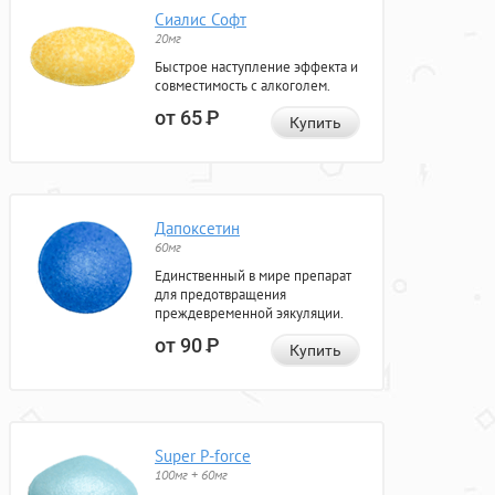
Сиалис Софт
20мг
Быстрое наступление эффекта и
совместимость с алкоголем.
от 65
Р
Купить
Дапоксетин
60мг
Единственный в мире препарат
для предотвращения
преждевременной эякуляции.
от 90
Р
Купить
Super P-force
100мг + 60мг