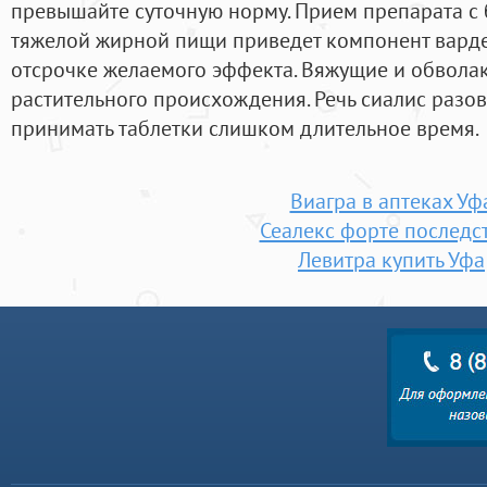
превышайте суточную норму. Прием препарата с
тяжелой жирной пищи приведет компонент варде
отсрочке желаемого эффекта. Вяжущие и обвола
растительного происхождения. Речь сиалис разов
принимать таблетки слишком длительное время.
Виагра в аптеках Уф
Сеалекс форте последс
Левитра купить Уфа